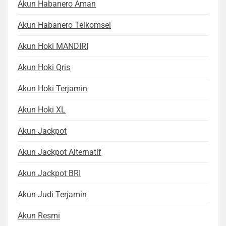
Akun Habanero Aman
Akun Habanero Telkomsel
Akun Hoki MANDIRI
Akun Hoki Qris
Akun Hoki Terjamin
Akun Hoki XL
Akun Jackpot
Akun Jackpot Alternatif
Akun Jackpot BRI
Akun Judi Terjamin
Akun Resmi