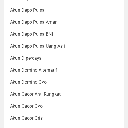
Akun Depo Pulsa
Akun Depo Pulsa Aman
Akun Depo Pulsa BNI
Akun Depo Pulsa Uang Asli
Akun Dipercaya
Akun Domino Alternatif
Akun Domino Ovo
Akun Gacor Anti Rungkat
Akun Gacor Ovo
Akun Gacor Qris