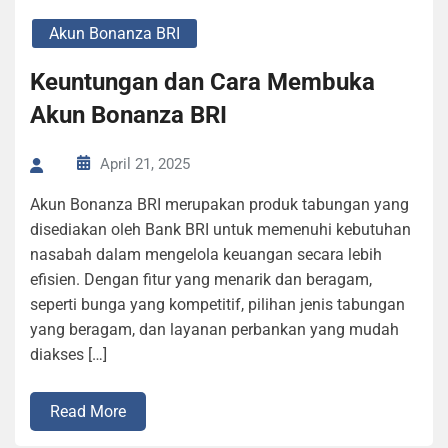
Akun Bonanza BRI
Keuntungan dan Cara Membuka
Akun Bonanza BRI
April 21, 2025
Akun Bonanza BRI merupakan produk tabungan yang
disediakan oleh Bank BRI untuk memenuhi kebutuhan
nasabah dalam mengelola keuangan secara lebih
efisien. Dengan fitur yang menarik dan beragam,
seperti bunga yang kompetitif, pilihan jenis tabungan
yang beragam, dan layanan perbankan yang mudah
diakses […]
Read More