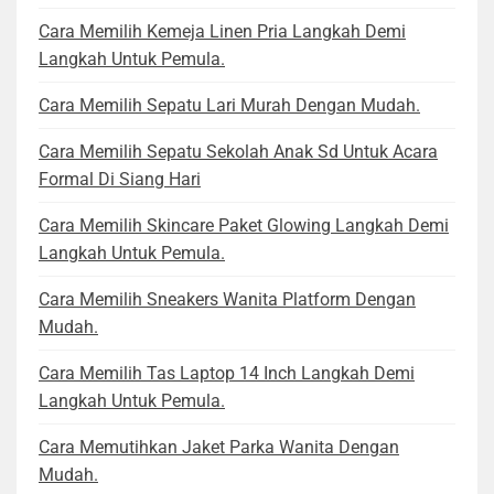
Cara Memilih Kemeja Linen Pria Langkah Demi
Langkah Untuk Pemula.
Cara Memilih Sepatu Lari Murah Dengan Mudah.
Cara Memilih Sepatu Sekolah Anak Sd Untuk Acara
Formal Di Siang Hari
Cara Memilih Skincare Paket Glowing Langkah Demi
Langkah Untuk Pemula.
Cara Memilih Sneakers Wanita Platform Dengan
Mudah.
Cara Memilih Tas Laptop 14 Inch Langkah Demi
Langkah Untuk Pemula.
Cara Memutihkan Jaket Parka Wanita Dengan
Mudah.