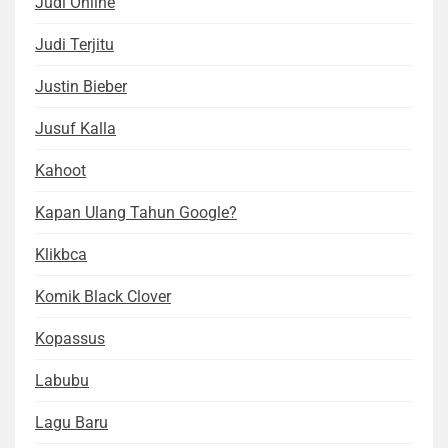
Judi Online
Judi Terjitu
Justin Bieber
Jusuf Kalla
Kahoot
Kapan Ulang Tahun Google?
Klikbca
Komik Black Clover
Kopassus
Labubu
Lagu Baru