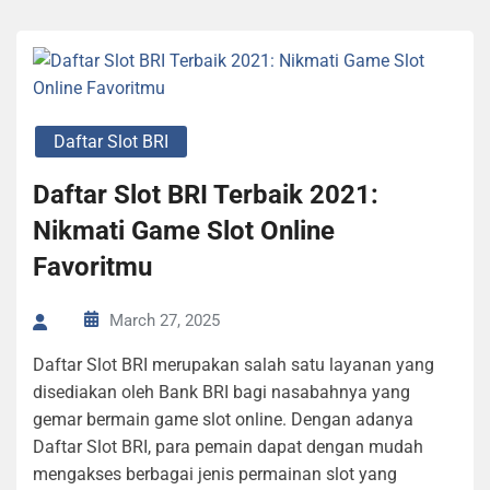
Daftar Slot BRI
Daftar Slot BRI Terbaik 2021:
Nikmati Game Slot Online
Favoritmu
March 27, 2025
Daftar Slot BRI merupakan salah satu layanan yang
disediakan oleh Bank BRI bagi nasabahnya yang
gemar bermain game slot online. Dengan adanya
Daftar Slot BRI, para pemain dapat dengan mudah
mengakses berbagai jenis permainan slot yang