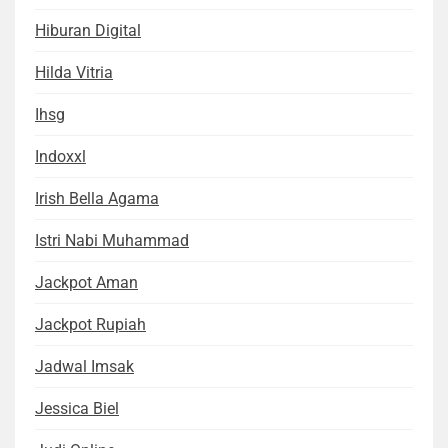
Hiburan Digital
Hilda Vitria
Ihsg
Indoxxl
Irish Bella Agama
Istri Nabi Muhammad
Jackpot Aman
Jackpot Rupiah
Jadwal Imsak
Jessica Biel