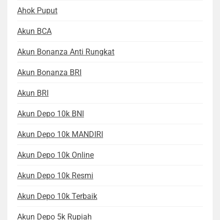
Ahok Puput
Akun BCA
Akun Bonanza Anti Rungkat
Akun Bonanza BRI
Akun BRI
Akun Depo 10k BNI
Akun Depo 10k MANDIRI
Akun Depo 10k Online
Akun Depo 10k Resmi
Akun Depo 10k Terbaik
Akun Depo 5k Rupiah