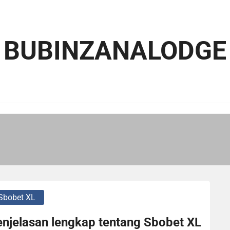
BUBINZANALODGE
Sbobet XL
enjelasan lengkap tentang Sbobet XL