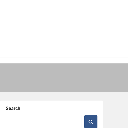
Search