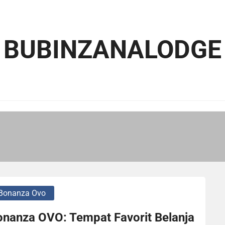
BUBINZANALODGE
Bonanza Ovo
onanza OVO: Tempat Favorit Belanja