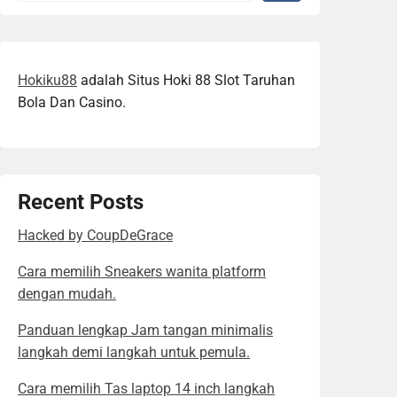
Hokiku88
adalah Situs Hoki 88 Slot Taruhan
Bola Dan Casino.
Recent Posts
Hacked by CoupDeGrace
Cara memilih Sneakers wanita platform
dengan mudah.
Panduan lengkap Jam tangan minimalis
langkah demi langkah untuk pemula.
Cara memilih Tas laptop 14 inch langkah