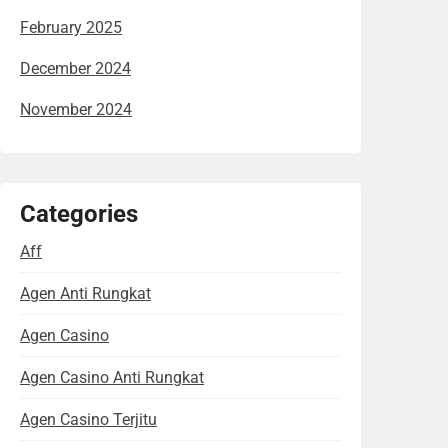
February 2025
December 2024
November 2024
Categories
Aff
Agen Anti Rungkat
Agen Casino
Agen Casino Anti Rungkat
Agen Casino Terjitu