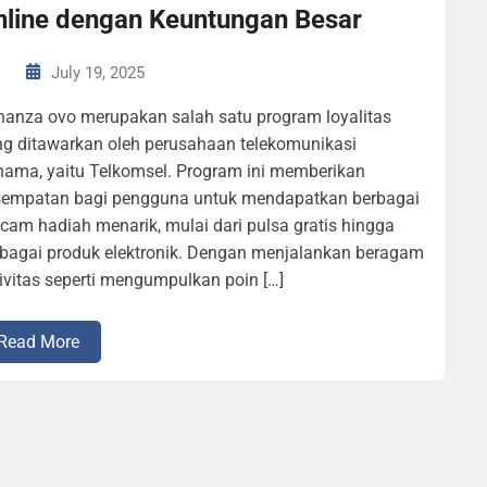
nline dengan Keuntungan Besar
July 19, 2025
nanza ovo merupakan salah satu program loyalitas
ng ditawarkan oleh perusahaan telekomunikasi
nama, yaitu Telkomsel. Program ini memberikan
sempatan bagi pengguna untuk mendapatkan berbagai
am hadiah menarik, mulai dari pulsa gratis hingga
rbagai produk elektronik. Dengan menjalankan beragam
ivitas seperti mengumpulkan poin […]
Read More