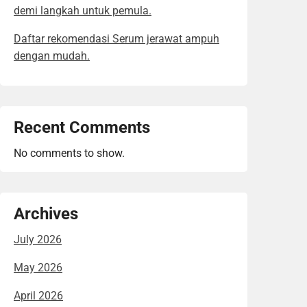
demi langkah untuk pemula.
Daftar rekomendasi Serum jerawat ampuh
dengan mudah.
Recent Comments
No comments to show.
Archives
July 2026
May 2026
April 2026