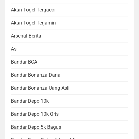
Akun Togel Tergacor
Akun Togel Terjamin
Arsenal Berita
As
Bandar BCA
Bandar Bonanza Dana
Bandar Bonanza Uang Asli
Bandar Depo 10k
Bandar Depo 10k Qris
Bandar Depo 5k Bagus