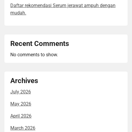
Daftar rekomendasi Serum jerawat ampuh dengan
mudah.
Recent Comments
No comments to show.
Archives
July 2026
May 2026
April 2026
March 2026