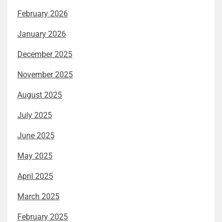
February 2026
January 2026
December 2025
November 2025
August 2025
July 2025
June 2025
May 2025
April 2025
March 2025
February 2025