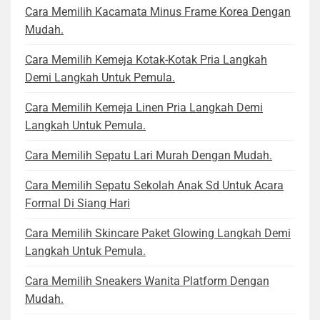
Cara Memilih Kacamata Minus Frame Korea Dengan
Mudah.
Cara Memilih Kemeja Kotak-Kotak Pria Langkah
Demi Langkah Untuk Pemula.
Cara Memilih Kemeja Linen Pria Langkah Demi
Langkah Untuk Pemula.
Cara Memilih Sepatu Lari Murah Dengan Mudah.
Cara Memilih Sepatu Sekolah Anak Sd Untuk Acara
Formal Di Siang Hari
Cara Memilih Skincare Paket Glowing Langkah Demi
Langkah Untuk Pemula.
Cara Memilih Sneakers Wanita Platform Dengan
Mudah.