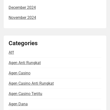
December 2024
November 2024
Categories
Aff
Agen Anti Rungkat
Agen Casino
Agen Casino Anti Rungkat
Agen Casino Terjitu
Agen Dana