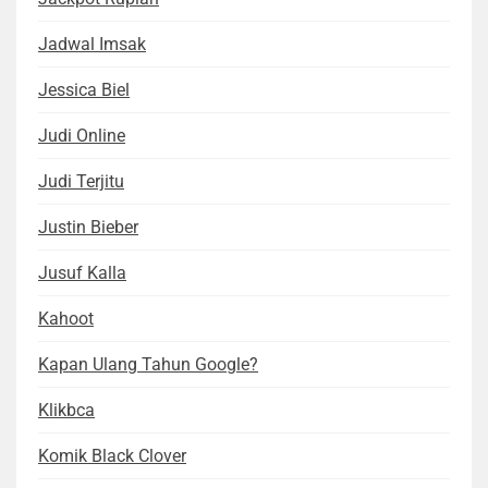
Jadwal Imsak
Jessica Biel
Judi Online
Judi Terjitu
Justin Bieber
Jusuf Kalla
Kahoot
Kapan Ulang Tahun Google?
Klikbca
Komik Black Clover