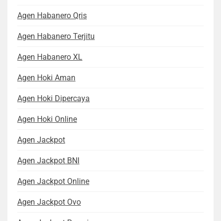
Agen Habanero Qris
Agen Habanero Terjitu
Agen Habanero XL
Agen Hoki Aman
Agen Hoki Dipercaya
Agen Hoki Online
Agen Jackpot
Agen Jackpot BNI
Agen Jackpot Online
Agen Jackpot Ovo