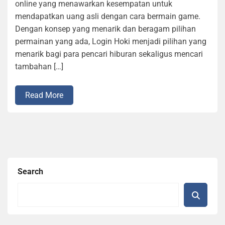
online yang menawarkan kesempatan untuk
mendapatkan uang asli dengan cara bermain game.
Dengan konsep yang menarik dan beragam pilihan
permainan yang ada, Login Hoki menjadi pilihan yang
menarik bagi para pencari hiburan sekaligus mencari
tambahan […]
Read More
Search