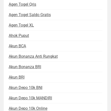
Agen Togel Qris
Agen Togel Saldo Gratis
Agen Togel XL
Ahok Puput
Akun BCA
Akun Bonanza Anti Rungkat
Akun Bonanza BRI
Akun BRI
Akun Depo 10k BNI
Akun Depo 10k MANDIRI
Akun Depo 10k Online