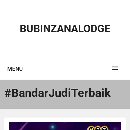
Skip
to
content
BUBINZANALODGE
MENU
#BandarJudiTerbaik