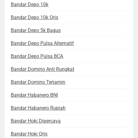
Bandar Depo 10k
Bandar Depo 10k Qris
Bandar Depo 5k Bagus
Bandar Depo Pulsa Alternatif
Bandar Depo Pulsa BCA
Bandar Domino Anti Rungkat
Bandar Domino Terjamin
Bandar Habanero BNI
Bandar Habanero Rupiah
Bandar Hoki Dipercaya
Bandar Hoki Qris