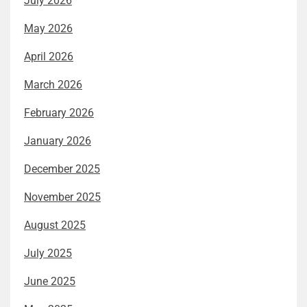
July 2026
May 2026
April 2026
March 2026
February 2026
January 2026
December 2025
November 2025
August 2025
July 2025
June 2025