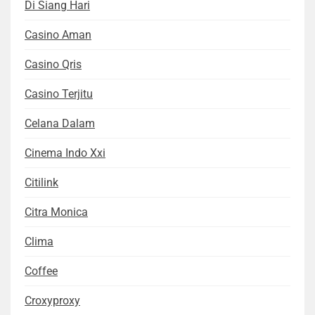
Di Siang Hari
Casino Aman
Casino Qris
Casino Terjitu
Celana Dalam
Cinema Indo Xxi
Citilink
Citra Monica
Clima
Coffee
Croxyproxy