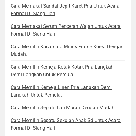
Cara Memakai Sandal Jepit Karet Pria Untuk Acara
Formal Di Siang Hari
Cara Memakai Serum Pencerah Wajah Untuk Acara
Formal Di Siang Hari
Cara Memilih Kacamata Minus Frame Korea Dengan
Mudah.
Cara Memilih Kemeja Kotak-Kotak Pria Langkah
Demi Langkah Untuk Pemula.
Cara Memilih Kemeja Linen Pria Langkah Demi
Langkah Untuk Pemula.
Cara Memilih Sepatu Lari Murah Dengan Mudah.
Cara Memilih Sepatu Sekolah Anak Sd Untuk Acara
Formal Di Siang Hari