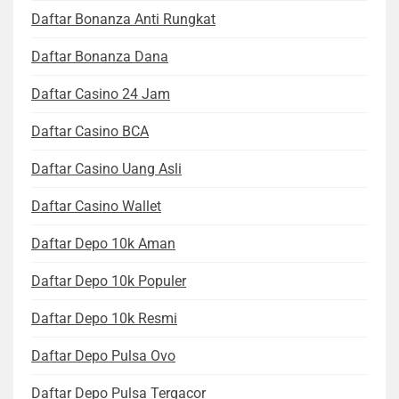
Daftar Bonanza Anti Rungkat
Daftar Bonanza Dana
Daftar Casino 24 Jam
Daftar Casino BCA
Daftar Casino Uang Asli
Daftar Casino Wallet
Daftar Depo 10k Aman
Daftar Depo 10k Populer
Daftar Depo 10k Resmi
Daftar Depo Pulsa Ovo
Daftar Depo Pulsa Tergacor