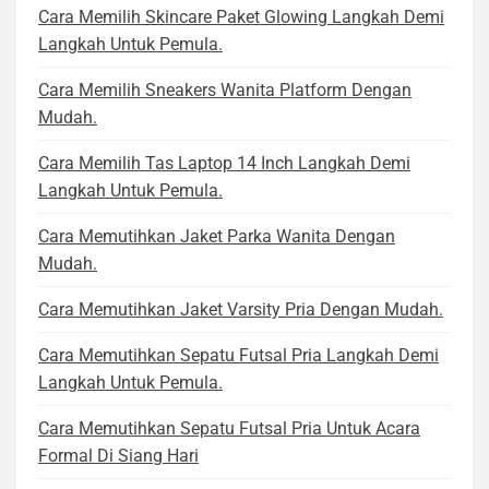
Cara Memilih Skincare Paket Glowing Langkah Demi
Langkah Untuk Pemula.
Cara Memilih Sneakers Wanita Platform Dengan
Mudah.
Cara Memilih Tas Laptop 14 Inch Langkah Demi
Langkah Untuk Pemula.
Cara Memutihkan Jaket Parka Wanita Dengan
Mudah.
Cara Memutihkan Jaket Varsity Pria Dengan Mudah.
Cara Memutihkan Sepatu Futsal Pria Langkah Demi
Langkah Untuk Pemula.
Cara Memutihkan Sepatu Futsal Pria Untuk Acara
Formal Di Siang Hari