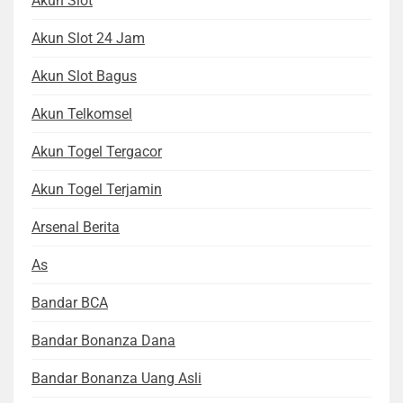
Akun Slot
Akun Slot 24 Jam
Akun Slot Bagus
Akun Telkomsel
Akun Togel Tergacor
Akun Togel Terjamin
Arsenal Berita
As
Bandar BCA
Bandar Bonanza Dana
Bandar Bonanza Uang Asli