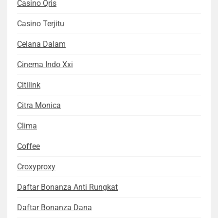
Casino Qris
Casino Terjitu
Celana Dalam
Cinema Indo Xxi
Citilink
Citra Monica
Clima
Coffee
Croxyproxy
Daftar Bonanza Anti Rungkat
Daftar Bonanza Dana