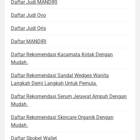
Daftar Judi MANDIRI
Daftar Judi Ovo
Daftar Judi Qris
Daftar MANDIRI
Daftar Rekomendasi Kacamata Kotak Dengan
Mudah.
Daftar Rekomendasi Sandal Wedges Wanita
Langkah Demi Langkah Untuk Pemula.
Daftar Rekomendasi Serum Jerawat Ampuh Dengan
Mudah.
Daftar Rekomendasi Skincare Organik Dengan
Mudah.
Daftar Sbobet Wallet