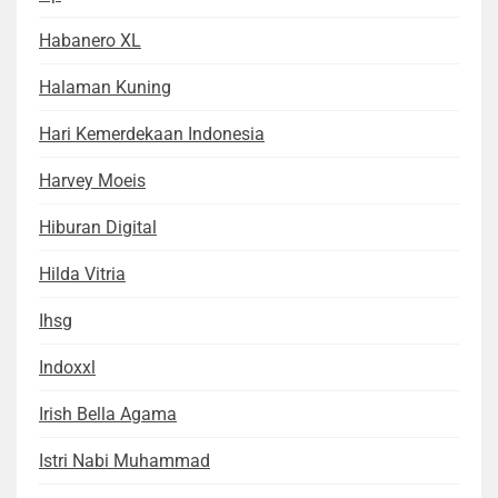
Habanero XL
Halaman Kuning
Hari Kemerdekaan Indonesia
Harvey Moeis
Hiburan Digital
Hilda Vitria
Ihsg
Indoxxl
Irish Bella Agama
Istri Nabi Muhammad