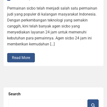
Permainan sicbo telah menjadi salah satu permainan
judi yang populer di kalangan masyarakat Indonesia.
Dengan perkembangan teknologi yang semakin
canggih, kini telah banyak agen sicbo yang
menyediakan layanan 24 jam untuk memenuhi
kebutuhan para pemainnya. Agen sicbo 24 jam ini
memberikan kemudahan […]
Read More
Search