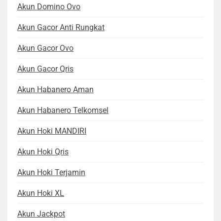
Akun Domino Ovo
Akun Gacor Anti Rungkat
Akun Gacor Ovo
Akun Gacor Qris
Akun Habanero Aman
Akun Habanero Telkomsel
Akun Hoki MANDIRI
Akun Hoki Qris
Akun Hoki Terjamin
Akun Hoki XL
Akun Jackpot