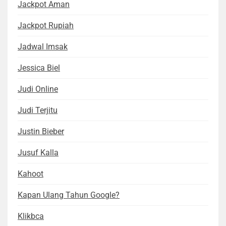
Jackpot Aman
Jackpot Rupiah
Jadwal Imsak
Jessica Biel
Judi Online
Judi Terjitu
Justin Bieber
Jusuf Kalla
Kahoot
Kapan Ulang Tahun Google?
Klikbca