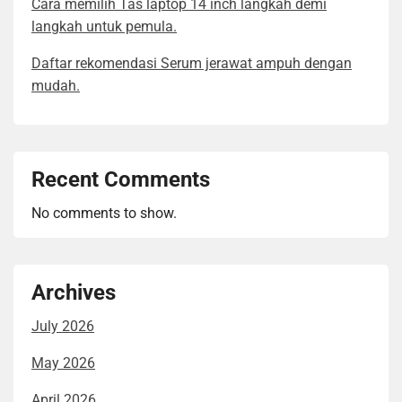
Cara memilih Tas laptop 14 inch langkah demi
langkah untuk pemula.
Daftar rekomendasi Serum jerawat ampuh dengan
mudah.
Recent Comments
No comments to show.
Archives
July 2026
May 2026
April 2026