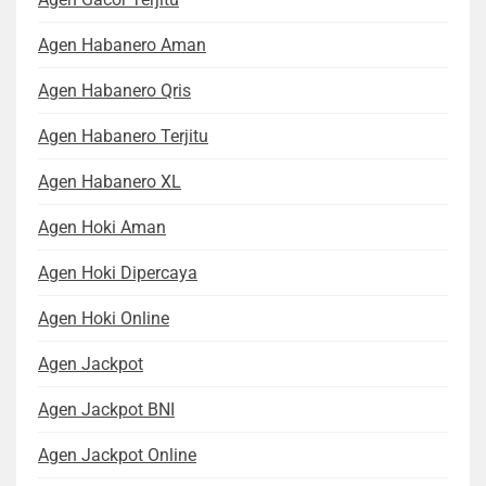
Agen Habanero Aman
Agen Habanero Qris
Agen Habanero Terjitu
Agen Habanero XL
Agen Hoki Aman
Agen Hoki Dipercaya
Agen Hoki Online
Agen Jackpot
Agen Jackpot BNI
Agen Jackpot Online