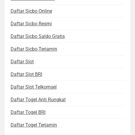
Daftar Sicbo Online
Daftar Sicbo Resmi
Daftar Sicbo Saldo Gratis
Daftar Sicbo Terjamin
Daftar Slot
Daftar Slot BRI
Daftar Slot Telkomsel
Daftar Togel Anti Rungkat
Daftar Togel BRI
Daftar Togel Terjamin