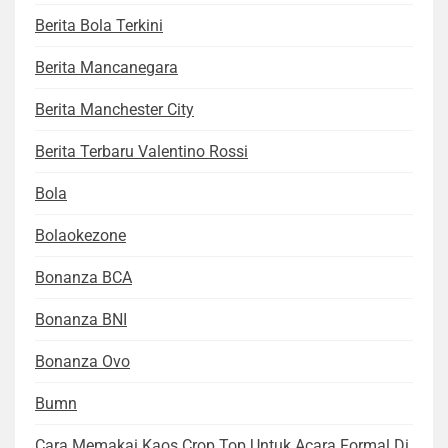
Berita Bola Terkini
Berita Mancanegara
Berita Manchester City
Berita Terbaru Valentino Rossi
Bola
Bolaokezone
Bonanza BCA
Bonanza BNI
Bonanza Ovo
Bumn
Cara Memakai Kaos Crop Top Untuk Acara Formal Di