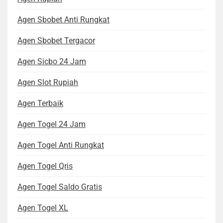
Agen Sbobet Anti Rungkat
Agen Sbobet Tergacor
Agen Sicbo 24 Jam
Agen Slot Rupiah
Agen Terbaik
Agen Togel 24 Jam
Agen Togel Anti Rungkat
Agen Togel Qris
Agen Togel Saldo Gratis
Agen Togel XL