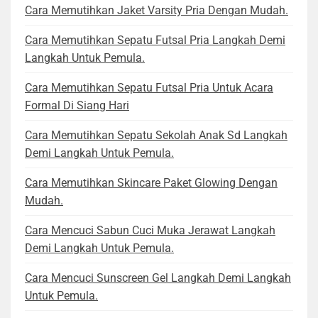
Cara Memutihkan Jaket Varsity Pria Dengan Mudah.
Cara Memutihkan Sepatu Futsal Pria Langkah Demi
Langkah Untuk Pemula.
Cara Memutihkan Sepatu Futsal Pria Untuk Acara
Formal Di Siang Hari
Cara Memutihkan Sepatu Sekolah Anak Sd Langkah
Demi Langkah Untuk Pemula.
Cara Memutihkan Skincare Paket Glowing Dengan
Mudah.
Cara Mencuci Sabun Cuci Muka Jerawat Langkah
Demi Langkah Untuk Pemula.
Cara Mencuci Sunscreen Gel Langkah Demi Langkah
Untuk Pemula.