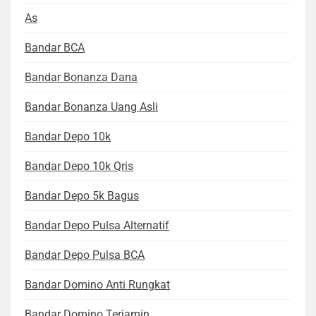
As
Bandar BCA
Bandar Bonanza Dana
Bandar Bonanza Uang Asli
Bandar Depo 10k
Bandar Depo 10k Qris
Bandar Depo 5k Bagus
Bandar Depo Pulsa Alternatif
Bandar Depo Pulsa BCA
Bandar Domino Anti Rungkat
Bandar Domino Terjamin