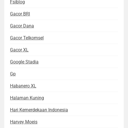
Fsiblog
Gacor BRI
Gacor Dana
Gacor Telkomsel
Gacor XL
Google Stadia
Gp
Habanero XL
Halaman Kuning
Hari Kemerdekaan Indonesia
Harvey Moeis