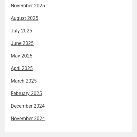
November 2025
August 2025
July 2025
June 2025
May 2025
April 2025
March 2025
February 2025
December 2024
November 2024