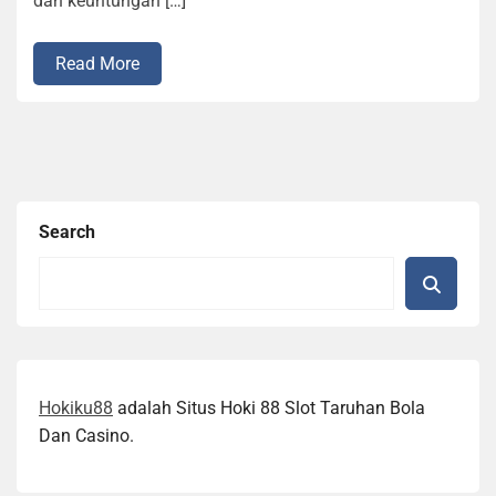
dan keuntungan […]
Read More
Search
Hokiku88
adalah Situs Hoki 88 Slot Taruhan Bola
Dan Casino.