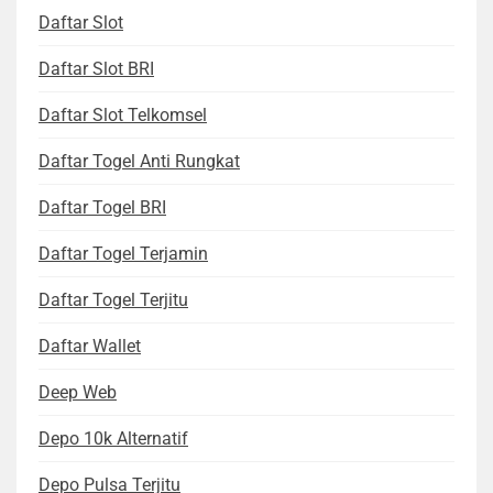
Daftar Slot
Daftar Slot BRI
Daftar Slot Telkomsel
Daftar Togel Anti Rungkat
Daftar Togel BRI
Daftar Togel Terjamin
Daftar Togel Terjitu
Daftar Wallet
Deep Web
Depo 10k Alternatif
Depo Pulsa Terjitu