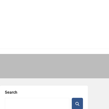
Search